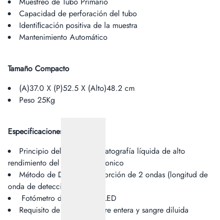
Muestreo de Tubo Primario
Capacidad de perforación del tubo
Identiﬁcación positiva de la muestra
Mantenimiento Automático
Tamaño Compacto
(A)37.0 X (P)52.5 X (Alto)48.2 cm
Peso 25Kg
Especificaciones
Principio del EnsayoCromatografía líquida de alto
rendimiento del intercambio ionico
Método de DetecciónAbsorción de 2 ondas (longitud de
onda de detección 415nm)
Fotómetro de absorción LED
Requisito de MuestraSangre entera y sangre diluida